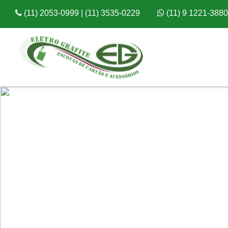
(11) 2053-0999 | (11) 3535-0229
(11) 9 1221-3880