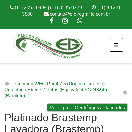
(11) 2053-0999 | (11) 3535-0229
(11) 9 1221-
3880
contato@eletrografite.com.br
≡
Platinado WEG Rural 7,5 (Duplo) (Paralelo)
Centrifugo Eberle 2 Polos (Equivalente 42/48/56)
(Paralelo)
Voltar para: Centrífugos / Platinados
Platinado Brastemp
Lavadora (Brastemp)